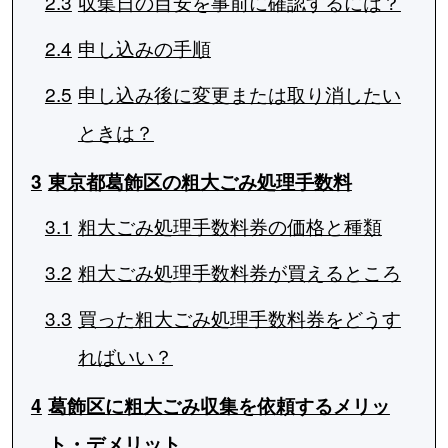
2.3
収集日の目安を事前に確認するには？
2.4
申し込みの手順
2.5
申し込み後に変更または取り消したい
ときは？
3
東京都葛飾区の粗大ごみ処理手数料
3.1
粗大ごみ処理手数料券の価格と種類
3.2
粗大ごみ処理手数料券が買えるところ
3.3
買った粗大ごみ処理手数料券をどうす
ればいい？
4
葛飾区に粗大ごみ収集を依頼するメリッ
ト・デメリット