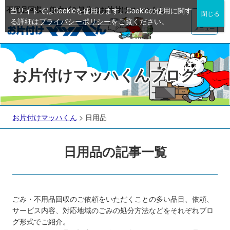
不用品回収・粗大ゴミ処分のお片付けマッハくん
当サイトではCookieを使用します。Cookieの使用に関す
る詳細は
プライバシーポリシー
をご覧ください。
メニュー
お片付けマッハくんブログ
お片付けマッハくん
>
日用品
日用品の記事一覧
ごみ・不用品回収のご依頼をいただくことの多い品目、依頼、
サービス内容、対応地域のごみの処分方法などをそれぞれブロ
グ形式でご紹介。