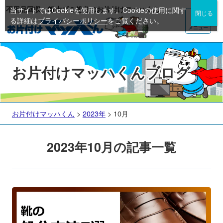
不用品回収・粗大ゴミ処分のお片付けマッハくん
当サイトではCookieを使用します。Cookieの使用に関す
る詳細は
プライバシーポリシー
をご覧ください。
メニュー
お片付けマッハくんブログ
お片付けマッハくん
>
2023年
>
10月
2023年10月の記事一覧