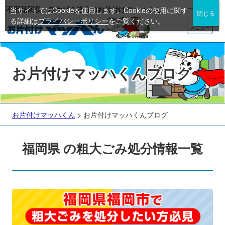
不用品回収・粗大ゴミ処分のお片付けマッハくん
当サイトではCookieを使用します。Cookieの使用に関す
る詳細は
プライバシーポリシー
をご覧ください。
メニュー
お片付けマッハくんブログ
お片付けマッハくん
>
お片付けマッハくんブログ
福岡県 の粗大ごみ処分情報一覧