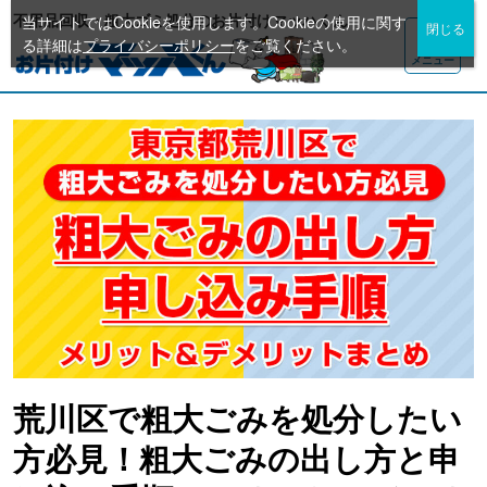
不用品回収・粗大ゴミ処分のお片付けマッハくん
当サイトではCookieを使用します。Cookieの使用に関す
る詳細は
プライバシーポリシー
をご覧ください。
メニュー
荒川区で粗大ごみを処分したい
方必見！粗大ごみの出し方と申