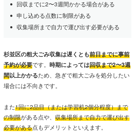
回収までに2〜3週間かかる場合がある
申し込める点数に制限がある
収集場所まで自力で運び出す必要がある
杉並区の粗大ごみ収集は遅くとも
前日までに事前
です。
予約が必要
時期によっては
回収まで2〜3週
ため、急ぎで粗大ごみを処分したい
間
以上かかる
場合には不向きです。
また
1回に2品目（または学習机2個分程度）まで
の制限
がある点や、
収集場所まで自力で運び出す
必要がある
点もデメリットといえます。