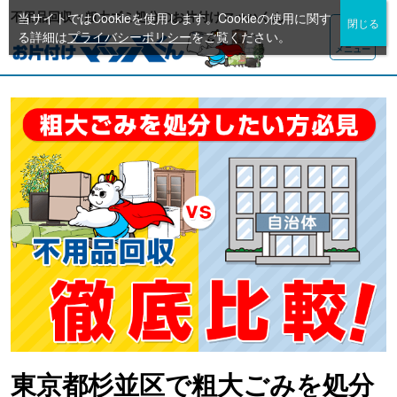
不用品回収・粗大ゴミ処分のお片付けマッハくん
当サイトではCookieを使用します。Cookieの使用に関す
る詳細は
プライバシーポリシー
をご覧ください。
メニュー
東京都杉並区で粗大ごみを処分