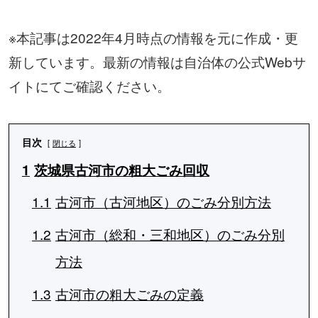
※本記事は2022年4月時点の情報を元に作成・更
新しています。最新の情報は自治体の公式Webサ
イトにてご確認ください。
目次
閉じる
1
茨城県古河市の粗大ごみ回収
1.1
古河市（古河地区）のごみ分別方法
1.2
古河市（総和・三和地区）のごみ分別
方法
1.3
古河市の粗大ごみの定義