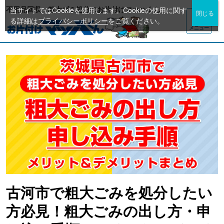
不用品回収・粗大ゴミ処分のお片付けマッハくん
当サイトではCookieを使用します。Cookieの使用に関す
る詳細は
プライバシーポリシー
をご覧ください。
メニュー
古河市で粗大ごみを処分したい
方必見！粗大ごみの出し方・申