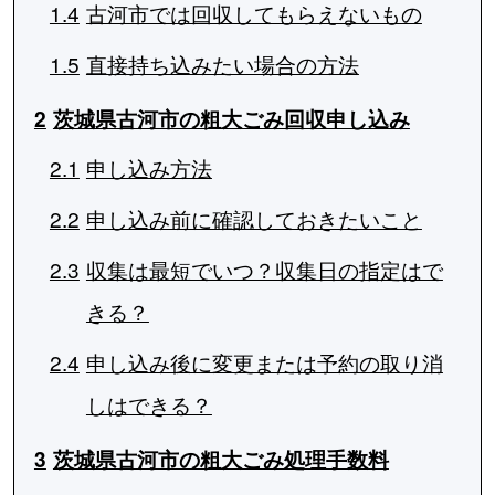
1.4
古河市では回収してもらえないもの
1.5
直接持ち込みたい場合の方法
2
茨城県古河市の粗大ごみ回収申し込み
2.1
申し込み方法
2.2
申し込み前に確認しておきたいこと
2.3
収集は最短でいつ？収集日の指定はで
きる？
2.4
申し込み後に変更または予約の取り消
しはできる？
3
茨城県古河市の粗大ごみ処理手数料