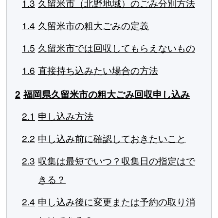
1.3
久留米市（北野地域）のごみ分別方法
1.4
久留米市の粗大ごみの定義
1.5
久留米市では回収してもらえないもの
1.6
直接持ち込みたい場合の方法
2
福岡県久留米市の粗大ごみ回収申し込み
2.1
申し込み方法
2.2
申し込み前に確認しておきたいこと
2.3
収集は最短でいつ？収集日の指定はで
きる？
2.4
申し込み後に変更または予約の取り消