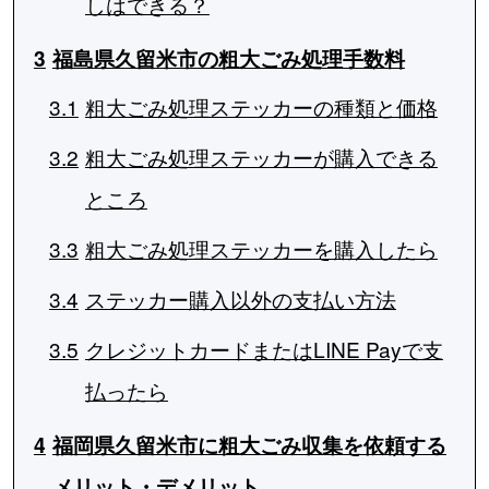
しはできる？
3
福島県久留米市の粗大ごみ処理手数料
3.1
粗大ごみ処理ステッカーの種類と価格
3.2
粗大ごみ処理ステッカーが購入できる
ところ
3.3
粗大ごみ処理ステッカーを購入したら
3.4
ステッカー購入以外の支払い方法
3.5
クレジットカードまたはLINE Payで支
払ったら
4
福岡県久留米市に粗大ごみ収集を依頼する
メリット・デメリット