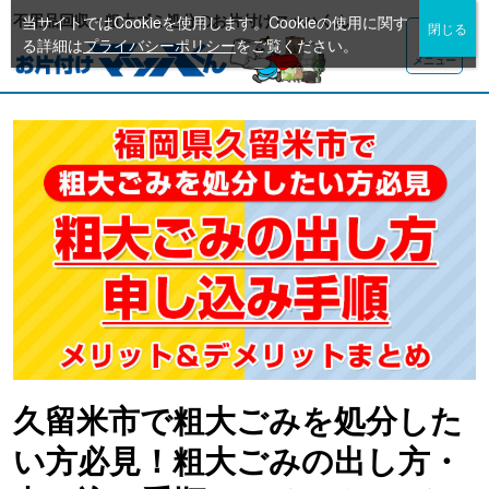
不用品回収・粗大ゴミ処分のお片付けマッハくん
当サイトではCookieを使用します。Cookieの使用に関す
る詳細は
プライバシーポリシー
をご覧ください。
メニュー
久留米市で粗大ごみを処分した
い方必見！粗大ごみの出し方・