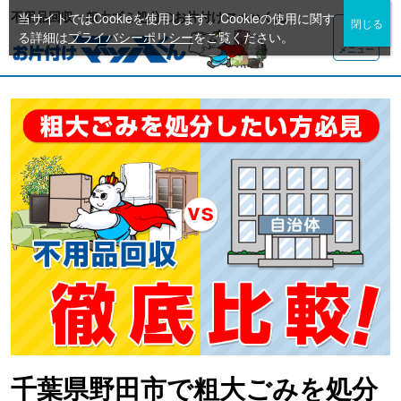
不用品回収・粗大ゴミ処分のお片付けマッハくん
当サイトではCookieを使用します。Cookieの使用に関す
る詳細は
プライバシーポリシー
をご覧ください。
メニュー
千葉県野田市で粗大ごみを処分