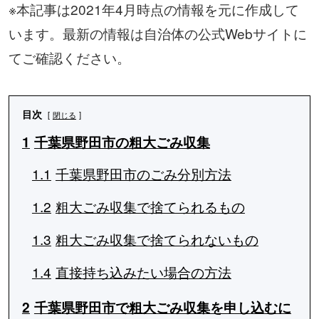
※本記事は2021年4月時点の情報を元に作成して
います。最新の情報は自治体の公式Webサイトに
てご確認ください。
目次
閉じる
1
千葉県野田市の粗大ごみ収集
1.1
千葉県野田市のごみ分別方法
1.2
粗大ごみ収集で捨てられるもの
1.3
粗大ごみ収集で捨てられないもの
1.4
直接持ち込みたい場合の方法
2
千葉県野田市で粗大ごみ収集を申し込むに