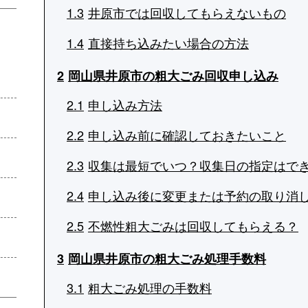
1.3
井原市では回収してもらえないもの
1.4
直接持ち込みたい場合の方法
2
岡山県井原市の粗大ごみ回収申し込み
2.1
申し込み方法
2.2
申し込み前に確認しておきたいこと
2.3
収集は最短でいつ？収集日の指定はで
2.4
申し込み後に変更または予約の取り消
2.5
不燃性粗大ごみは回収してもらえる？
3
岡山県井原市の粗大ごみ処理手数料
3.1
粗大ごみ処理の手数料