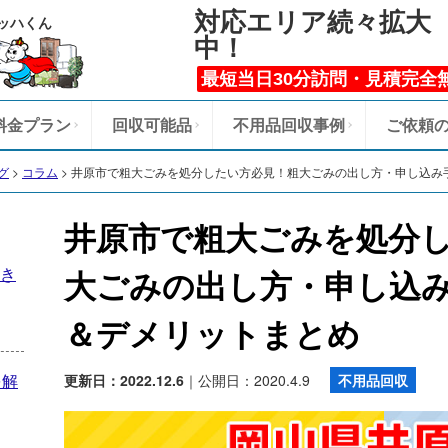
対応エリア続々拡大
ッハくん
中！
最短当日30分訪問・見積完全
料金プラン
回収可能品
不用品回収事例
ご依頼
グ
>
コラム
>
井原市で粗大ごみを処分したい方必見！粗大ごみの出し方・申し込み
井原市で粗大ごみを処分
き
大ごみの出し方・申し込
＆デメリットまとめ
を解
更新日：2022.12.6
｜公開日：2020.4.9
不用品回収