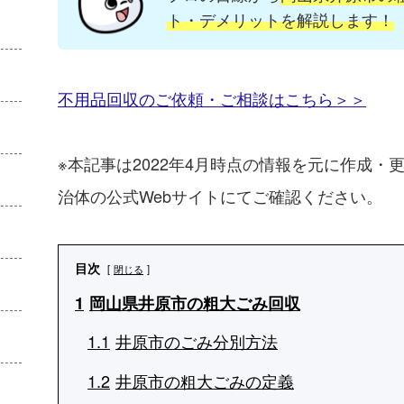
ト・デメリットを解説します！
不用品回収のご依頼・ご相談はこちら＞＞
※本記事は2022年4月時点の情報を元に作成
治体の公式Webサイトにてご確認ください。
目次
閉じる
1
岡山県井原市の粗大ごみ回収
1.1
井原市のごみ分別方法
1.2
井原市の粗大ごみの定義