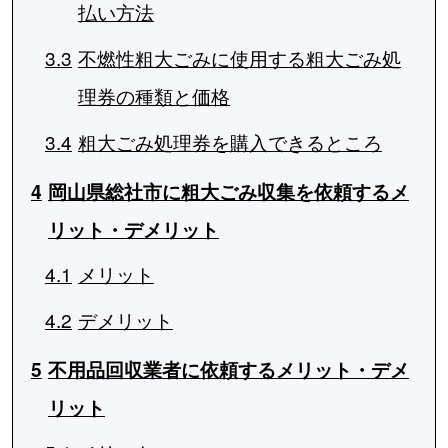
払い方法
3.3
不燃性粗大ごみに使用する粗大ごみ処
理券の種類と価格
3.4
粗大ごみ処理券を購入できるところ
4
岡山県総社市に粗大ごみ収集を依頼するメ
リット・デメリット
4.1
メリット
4.2
デメリット
5
不用品回収業者に依頼するメリット・デメ
リット