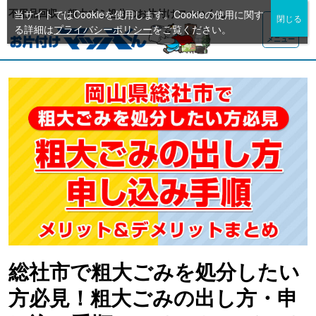
不用品回収・粗大ゴミ処分のお片付けマッハくん
当サイトではCookieを使用します。Cookieの使用に関す
る詳細は
プライバシーポリシー
をご覧ください。
メニュー
総社市で粗大ごみを処分したい
方必見！粗大ごみの出し方・申