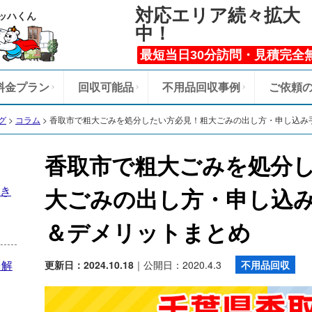
対応エリア続々拡大
ッハくん
中！
最短当日30分訪問・見積完全
料金プラン
回収可能品
不用品回収事例
ご依頼
グ
>
コラム
>
香取市で粗大ごみを処分したい方必見！粗大ごみの出し方・申し込み
香取市で粗大ごみを処分
き
大ごみの出し方・申し込
＆デメリットまとめ
を解
更新日：2024.10.18
｜公開日：2020.4.3
不用品回収