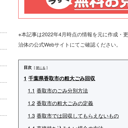
※本記事は2022年4月時点の情報を元に作成
治体の公式Webサイトにてご確認ください。
目次
閉じる
1
千葉県香取市の粗大ごみ回収
1.1
香取市のごみ分別方法
1.2
香取市の粗大ごみの定義
1.3
香取市では回収してもらえないもの
1.4
直接持ち込みたい場合の方法