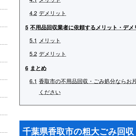
4.2
デメリット
5
不用品回収業者に依頼するメリット・デメ
5.1
メリット
5.2
デメリット
6
まとめ
6.1
香取市の不用品回収・ごみ処分ならお
ください
千葉県香取市の粗大ごみ回収