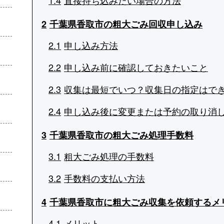
2
千葉県香取市の粗大ごみ回収申し込み
2.1
申し込み方法
2.2
申し込み前に確認しておきたいこと
2.3
収集は最短でいつ？収集日の指定はで
2.4
申し込み後に変更または予約の取り消
3
千葉県香取市の粗大ごみ処理手数料
3.1
粗大ごみ処理の手数料
3.2
手数料の支払い方法
4
千葉県香取市に粗大ごみ収集を依頼するメ
4.1
メリット