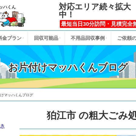
対応エリア続々拡大
ッハくん
中！
最短当日30分訪問・見積完全
料金プラン
回収可能品
不用品回収事例
ご依頼
お片付けマッハくんブログ
付けマッハくんブログ
狛江市 の粗大ごみ
き