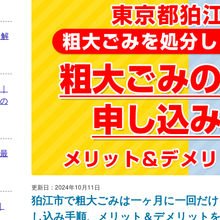
を解
｜
の
最
更新日：2024年10月11日
狛江市で粗大ごみは一ヶ月に一回だけ
｜
し込み手順、メリット＆デメリット