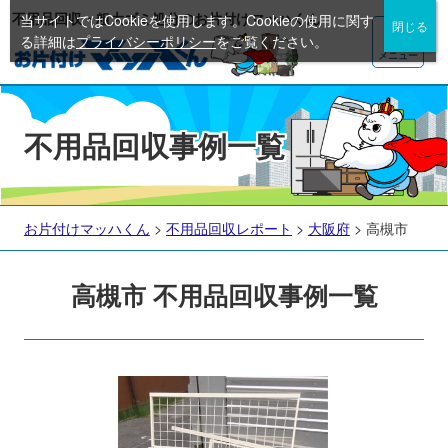
不用品回収・粗大ゴミ処分のお片付けマッハくん
当サイトではCookieを使用します。Cookieの使用に関す
る詳細は
プライバシーポリシー
をご覧ください。
メニュー
不用品回収事例一覧
お片付けマッハくん
>
不用品回収レポート
>
大阪府
>
高槻市
高槻市 不用品回収事例一覧