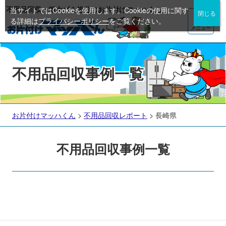
不用品回収・粗大ゴミ処分のお片付けマッハくん
当サイトではCookieを使用します。Cookieの使用に関す
る詳細は
プライバシーポリシー
をご覧ください。
メニュー
不用品回収事例一覧
お片付けマッハくん
>
不用品回収レポート
>
長崎県
不用品回収事例一覧