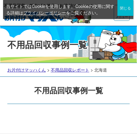
不用品回収・粗大ゴミ処分のお片付けマッハくん
当サイトではCookieを使用します。Cookieの使用に関す
る詳細は
プライバシーポリシー
をご覧ください。
メニュー
不用品回収事例一覧
お片付けマッハくん
>
不用品回収レポート
>
北海道
不用品回収事例一覧