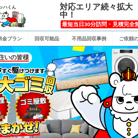
対応エリア続々拡大
ッハくん
中！
最短当日30分訪問・見積完全
料金プラン
回収可能品
不用品回収事例
ご依頼
住いの皆様