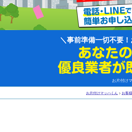
事前準備一切不要！
お片付け
お片付けマッハくん
>
お客