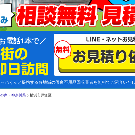
お電話1本で
マッハくんと提携する各地域の優良不用品回収業者を無料でご紹介いた
様の声
>
神奈川県
>
横浜市戸塚区