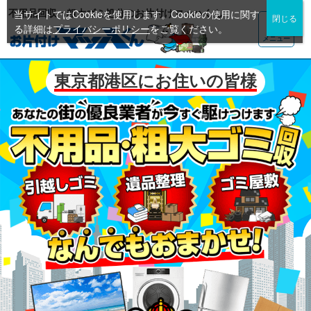
不用品回収・粗大ゴミ処分のお片付けマッハくん
当サイトではCookieを使用します。Cookieの使用に関す
る詳細は
プライバシーポリシー
をご覧ください。
メニュー
東京都港区にお住いの皆様