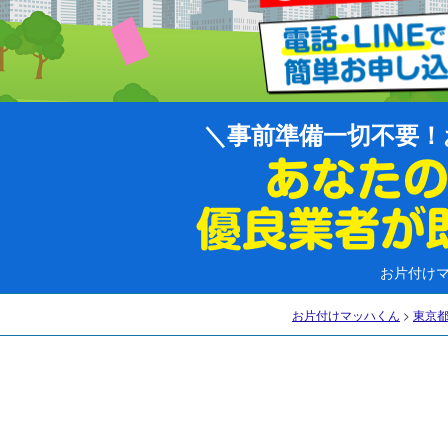
事前準備一切不要！
お片付け
お片付けマッハくん
>
東京