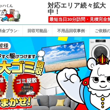
対応エリア続々拡大
ッハくん
中！
最短当日30分訪問・見積完全
料金プラン
回収可能品
不用品回収事例
ご依頼
皆様