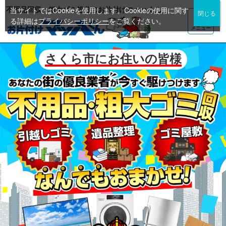
不用品回収・粗大ゴミ処分のお片付けマッハくん
当サイトではCookieを使用します。Cookieの使用に関す
る詳細は
プライバシーポリシー
をご覧ください。
メニュー
さくら市にお住いの皆様