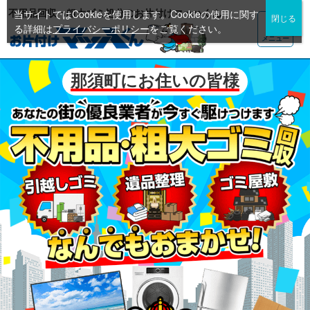
不用品回収・粗大ゴミ処分のお片付けマッハくん
当サイトではCookieを使用します。Cookieの使用に関す
る詳細は
プライバシーポリシー
をご覧ください。
メニュー
那須町にお住いの皆様