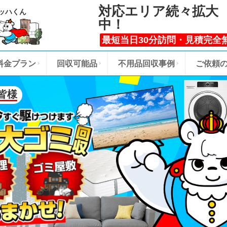
対応エリア続々拡大
ッハくん
中！
最短当日30分訪問・見積完全
料金プラン
回収可能品
不用品回収事例
ご依頼
皆様