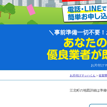
事前準備一切不要！
お片付け
お片付けマッハくん
>
佐賀
江北町の地図詳細は準備