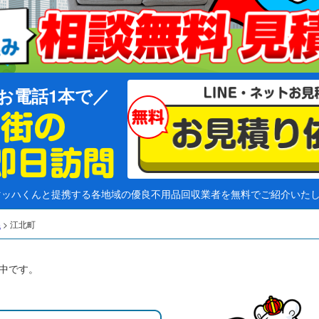
お電話1本で
マッハくんと提携する各地域の優良不用品回収業者を無料でご紹介いた
県
>
江北町
中です。