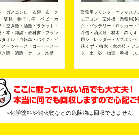
ン・ガスコンロ・衣類・布・ク
業務用プリンタ・オフィスチ
・姿見・物干し竿・ベビーカ
エアコン・室外機・業務用冷
形・空き瓶・酒瓶・ラケット・
ク・バッテリー・ロッカー・
物・本・雑誌・教科書・ブラン
斗缶・消火器・材木・鉄くず
スタオル・自転車・バイク・ピ
用シュレッダー・ガスボンベ
・スーツケース・コーヒーメー
鉄くず・植木・木の枝・ア
空き瓶・酒瓶・ケージ・水槽
ク・土・砂・物置・看板・ス
※化学塗料や発火物などの危険物は回収できません