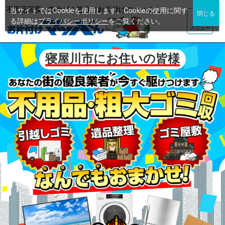
不用品回収・粗大ゴミ処分のお片付けマッハくん
当サイトではCookieを使用します。Cookieの使用に関す
る詳細は
プライバシーポリシー
をご覧ください。
メニュー
寝屋川市にお住いの皆様