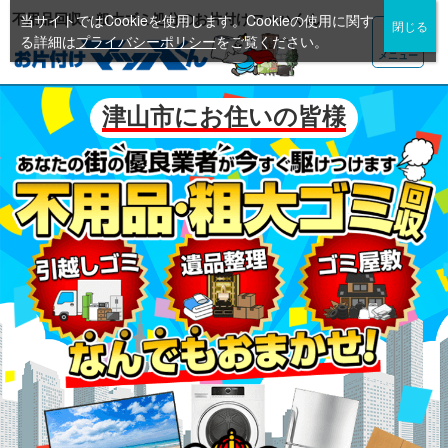
不用品回収・粗大ゴミ処分のお片付けマッハくん
当サイトではCookieを使用します。Cookieの使用に関す
る詳細は
プライバシーポリシー
をご覧ください。
メニュー
津山市にお住いの皆様