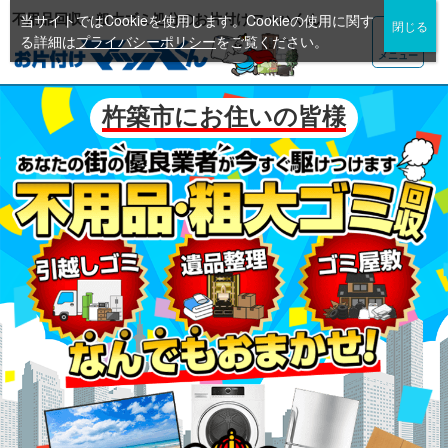
不用品回収・粗大ゴミ処分のお片付けマッハくん
当サイトではCookieを使用します。Cookieの使用に関す
る詳細は
プライバシーポリシー
をご覧ください。
メニュー
杵築市にお住いの皆様