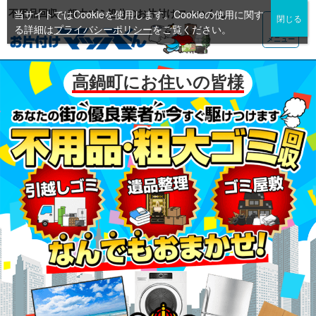
不用品回収・粗大ゴミ処分のお片付けマッハくん
当サイトではCookieを使用します。Cookieの使用に関す
る詳細は
プライバシーポリシー
をご覧ください。
メニュー
高鍋町にお住いの皆様