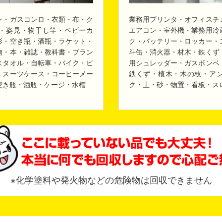
ン・ガスコンロ・衣類・布・ク
業務用プリンタ・オフィスチ
・姿見・物干し竿・ベビーカ
エアコン・室外機・業務用冷
形・空き瓶・酒瓶・ラケット・
ク・バッテリー・ロッカー・
物・本・雑誌・教科書・ブラン
斗缶・消火器・材木・鉄くず
スタオル・自転車・バイク・ピ
用シュレッダー・ガスボンベ
・スーツケース・コーヒーメー
鉄くず・植木・木の枝・ア
空き瓶・酒瓶・ケージ・水槽
ク・土・砂・物置・看板・ス
※化学塗料や発火物などの危険物は回収できません