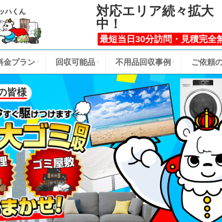
対応エリア続々拡大
ッハくん
中！
最短当日30分訪問・見積完全
料金プラン
回収可能品
不用品回収事例
ご依頼
の皆様