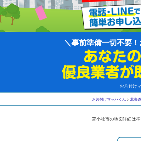
事前準備一切不要！
お片付け
お片付けマッハくん
>
北海
苫小牧市の地図詳細は準