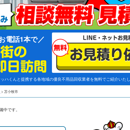
お電話1本で
マッハくんと提携する各地域の優良不用品回収業者を無料でご紹介いた
道
>
苫小牧市
備中です。