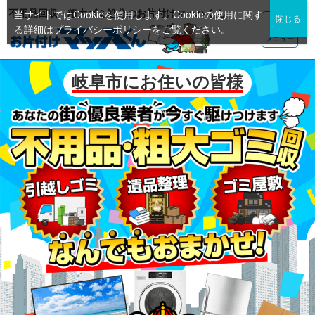
不用品回収・粗大ゴミ処分のお片付けマッハくん
当サイトではCookieを使用します。Cookieの使用に関す
る詳細は
プライバシーポリシー
をご覧ください。
メニュー
岐阜市にお住いの皆様