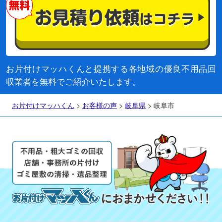
お片付けマッハくんと提携する各地域の優良不用品回
収業者を無料でご紹介いたします。
お片付けマッハくん
>
お客様の声
>
岐阜県
>
岐阜市