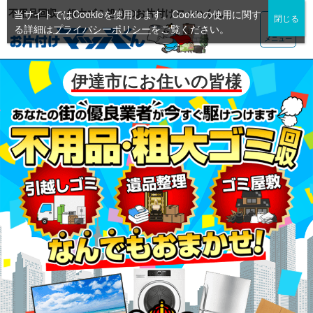
不用品回収・粗大ゴミ処分のお片付けマッハくん
当サイトではCookieを使用します。Cookieの使用に関す
る詳細は
プライバシーポリシー
をご覧ください。
メニュー
伊達市にお住いの皆様