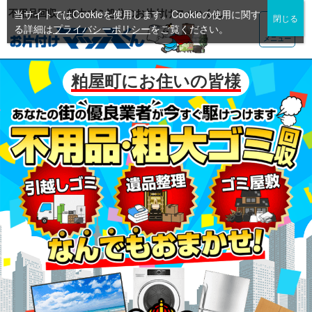
不用品回収・粗大ゴミ処分のお片付けマッハくん
当サイトではCookieを使用します。Cookieの使用に関す
る詳細は
プライバシーポリシー
をご覧ください。
メニュー
粕屋町にお住いの皆様