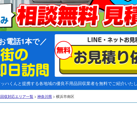
お電話1本で
マッハくんと提携する各地域の優良不用品回収業者を無料でご紹介いた
品回収対応エリア一覧
>
神奈川県
>
横浜市南区