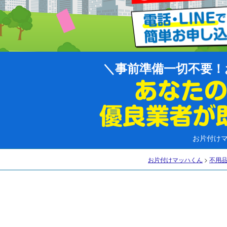
事前準備一切不要！
お片付け
お片付けマッハくん
>
不用