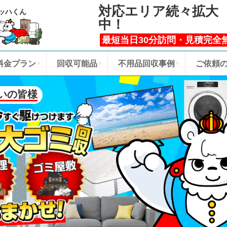
対応エリア続々拡大
ッハくん
中！
最短当日30分訪問・見積完全
料金プラン
回収可能品
不用品回収事例
ご依頼
いの皆様