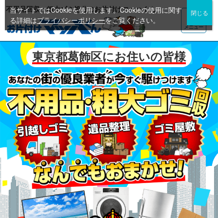
不用品回収・粗大ゴミ処分のお片付けマッハくん
当サイトではCookieを使用します。Cookieの使用に関す
る詳細は
プライバシーポリシー
をご覧ください。
メニュー
東京都葛飾区にお住いの皆様