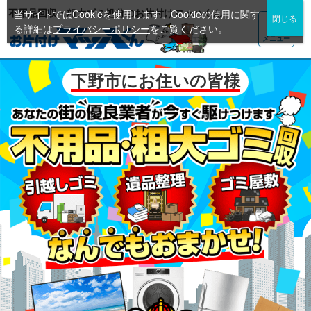
不用品回収・粗大ゴミ処分のお片付けマッハくん
当サイトではCookieを使用します。Cookieの使用に関す
る詳細は
プライバシーポリシー
をご覧ください。
メニュー
下野市にお住いの皆様