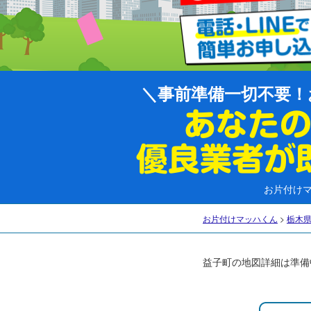
事前準備一切不要！
お片付け
お片付けマッハくん
>
栃木
益子町の地図詳細は準備