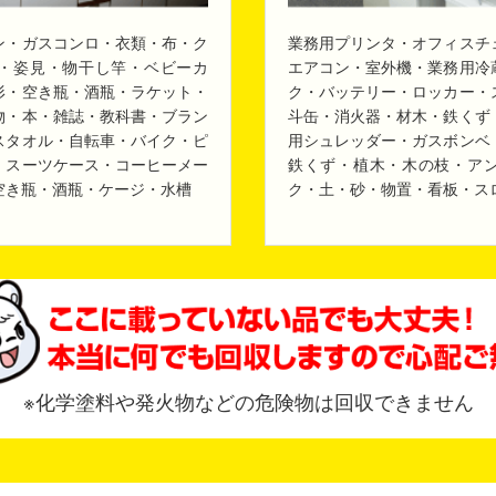
ン・ガスコンロ・衣類・布・ク
業務用プリンタ・オフィスチ
・姿見・物干し竿・ベビーカ
エアコン・室外機・業務用冷
形・空き瓶・酒瓶・ラケット・
ク・バッテリー・ロッカー・
物・本・雑誌・教科書・ブラン
斗缶・消火器・材木・鉄くず
スタオル・自転車・バイク・ピ
用シュレッダー・ガスボンベ
・スーツケース・コーヒーメー
鉄くず・植木・木の枝・ア
空き瓶・酒瓶・ケージ・水槽
ク・土・砂・物置・看板・ス
※化学塗料や発火物などの危険物は回収できません