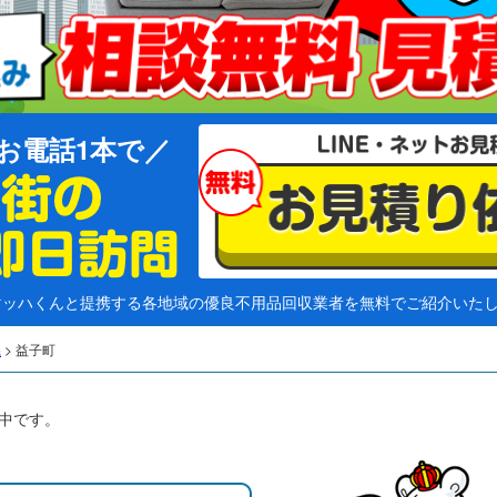
お電話1本で
マッハくんと提携する各地域の優良不用品回収業者を無料でご紹介いた
県
>
益子町
中です。