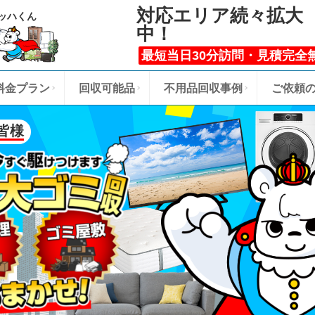
対応エリア続々拡大
ッハくん
中！
最短当日30分訪問・見積完全
料金プラン
回収可能品
不用品回収事例
ご依頼
皆様