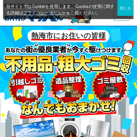
不用品回収・粗大ゴミ処分のお片付けマッハくん
当サイトではCookieを使用します。Cookieの使用に関す
る詳細は
プライバシーポリシー
をご覧ください。
メニュー
熱海市にお住いの皆様