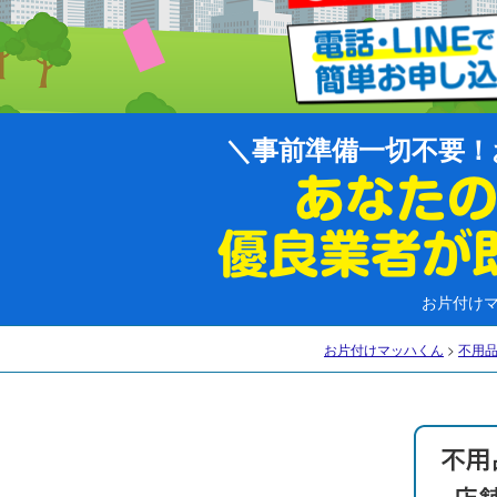
事前準備一切不要！
お片付け
お片付けマッハくん
>
不用