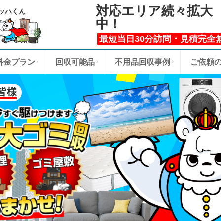
対応エリア続々拡大
ッハくん
中！
最短当日30分訪問・見積完全
料金プラン
回収可能品
不用品回収事例
ご依頼
皆様