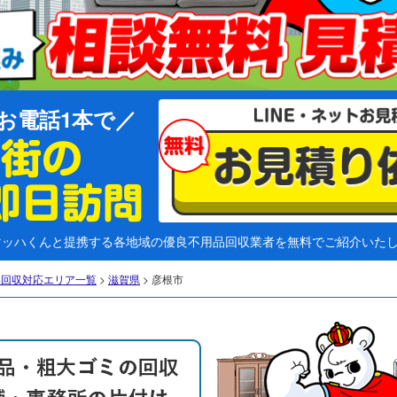
お電話1本で
マッハくんと提携する各地域の優良不用品回収業者を無料でご紹介いた
品回収対応エリア一覧
>
滋賀県
>
彦根市