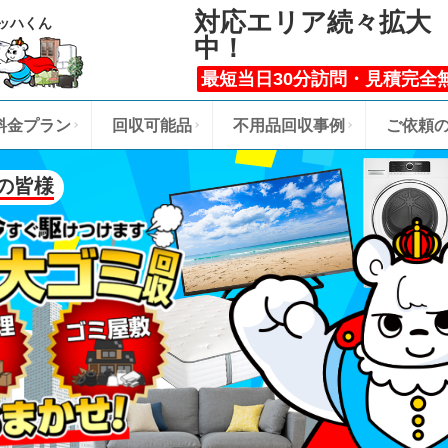
対応エリア続々拡大
ッハくん
中！
最短当日30分訪問・見積完全
料金プラン
回収可能品
不用品回収事例
ご依頼
の皆様