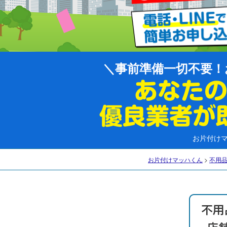
事前準備一切不要！
お片付け
お片付けマッハくん
>
不用