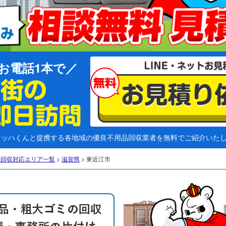
お電話1本で
マッハくんと提携する各地域の優良不用品回収業者を無料でご紹介いた
品回収対応エリア一覧
>
滋賀県
>
東近江市