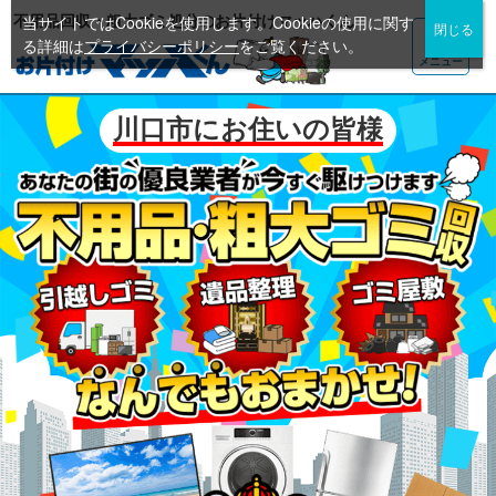
不用品回収・粗大ゴミ処分のお片付けマッハくん
当サイトではCookieを使用します。Cookieの使用に関す
る詳細は
プライバシーポリシー
をご覧ください。
メニュー
川口市にお住いの皆様