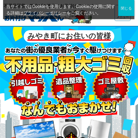
不用品回収・粗大ゴミ処分のお片付けマッハくん
当サイトではCookieを使用します。Cookieの使用に関す
る詳細は
プライバシーポリシー
をご覧ください。
メニュー
みやき町にお住いの皆様