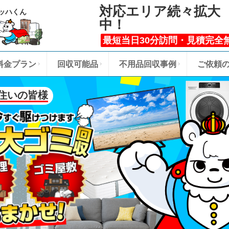
対応エリア続々拡大
ッハくん
中！
最短当日30分訪問・見積完全
料金プラン
回収可能品
不用品回収事例
ご依頼
住いの皆様