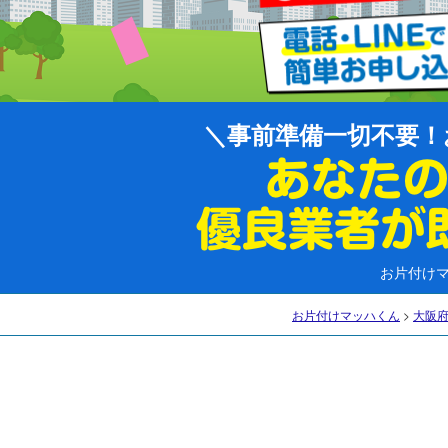
事前準備一切不要！
お片付け
お片付けマッハくん
>
大阪