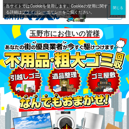
不用品回収・粗大ゴミ処分のお片付けマッハくん
当サイトではCookieを使用します。Cookieの使用に関す
る詳細は
プライバシーポリシー
をご覧ください。
メニュー
玉野市にお住いの皆様