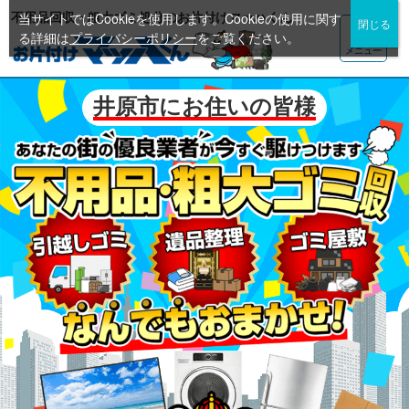
不用品回収・粗大ゴミ処分のお片付けマッハくん
当サイトではCookieを使用します。Cookieの使用に関す
る詳細は
プライバシーポリシー
をご覧ください。
メニュー
井原市にお住いの皆様