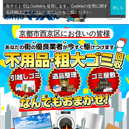
不用品回収・粗大ゴミ処分のお片付けマッハくん
当サイトではCookieを使用します。Cookieの使用に関す
る詳細は
プライバシーポリシー
をご覧ください。
メニュー
京都市西京区にお住いの皆様