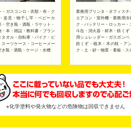
ン・ガスコンロ・衣類・布・ク
業務用プリンタ・オフィスチ
・姿見・物干し竿・ベビーカ
エアコン・室外機・業務用冷
形・空き瓶・酒瓶・ラケット・
ク・バッテリー・ロッカー・
物・本・雑誌・教科書・ブラン
斗缶・消火器・材木・鉄くず
スタオル・自転車・バイク・ピ
用シュレッダー・ガスボンベ
・スーツケース・コーヒーメー
鉄くず・植木・木の枝・ア
空き瓶・酒瓶・ケージ・水槽
ク・土・砂・物置・看板・ス
※化学塗料や発火物などの危険物は回収できません