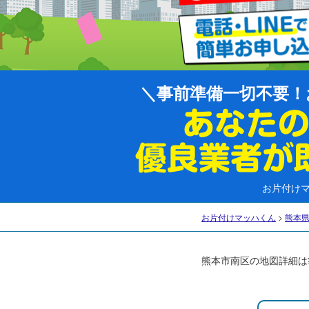
事前準備一切不要！
お片付け
お片付けマッハくん
>
熊本
熊本市南区の地図詳細は