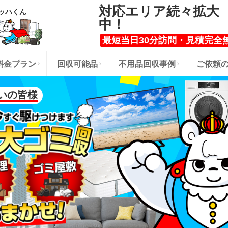
対応エリア続々拡大
ッハくん
中！
最短当日30分訪問・見積完全
料金プラン
回収可能品
不用品回収事例
ご依頼
いの皆様