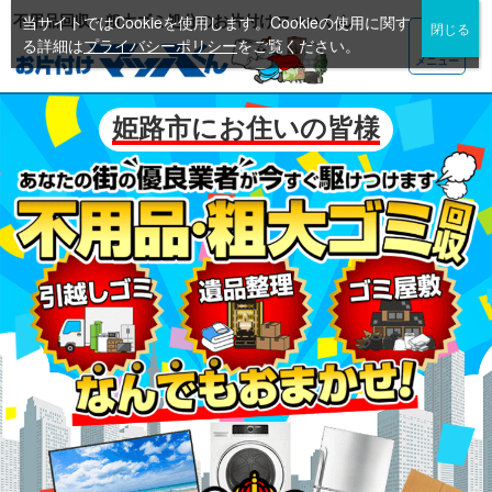
不用品回収・粗大ゴミ処分のお片付けマッハくん
当サイトではCookieを使用します。Cookieの使用に関す
る詳細は
プライバシーポリシー
をご覧ください。
メニュー
姫路市にお住いの皆様