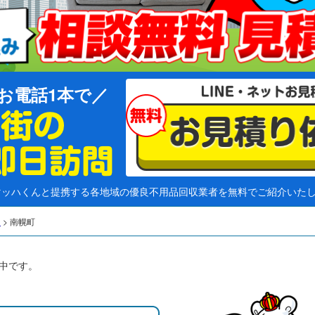
お電話1本で
マッハくんと提携する各地域の優良不用品回収業者を無料でご紹介いた
道
>
南幌町
中です。