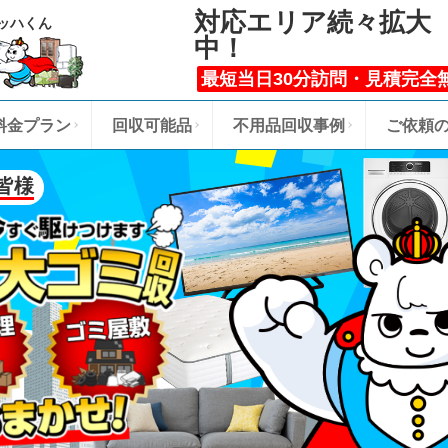
対応エリア続々拡大
ッハくん
中！
最短当日30分訪問・見積完全
料金プラン
回収可能品
不用品回収事例
ご依頼
皆様