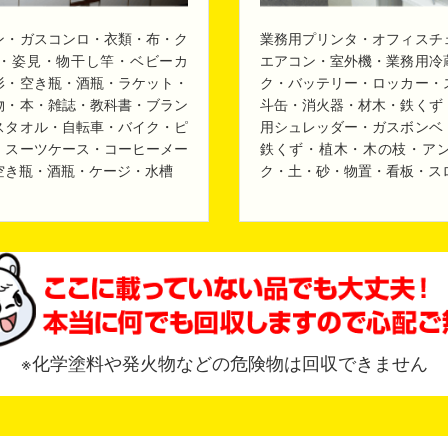
ン・ガスコンロ・衣類・布・ク
業務用プリンタ・オフィスチ
・姿見・物干し竿・ベビーカ
エアコン・室外機・業務用冷
形・空き瓶・酒瓶・ラケット・
ク・バッテリー・ロッカー・
物・本・雑誌・教科書・ブラン
斗缶・消火器・材木・鉄くず
スタオル・自転車・バイク・ピ
用シュレッダー・ガスボンベ
・スーツケース・コーヒーメー
鉄くず・植木・木の枝・ア
空き瓶・酒瓶・ケージ・水槽
ク・土・砂・物置・看板・ス
※化学塗料や発火物などの危険物は回収できません