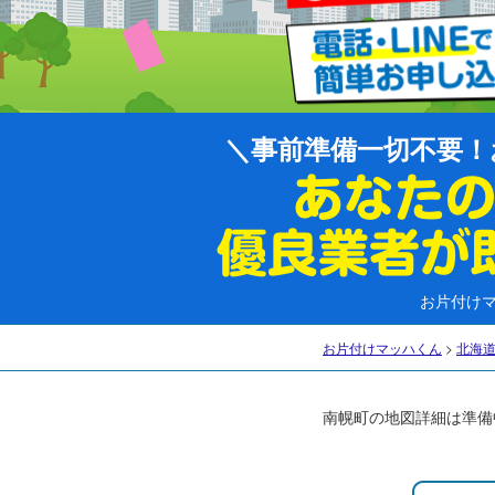
事前準備一切不要！
お片付け
お片付けマッハくん
>
北海
南幌町の地図詳細は準備