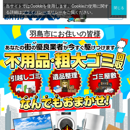
不用品回収・粗大ゴミ処分のお片付けマッハくん
当サイトではCookieを使用します。Cookieの使用に関す
る詳細は
プライバシーポリシー
をご覧ください。
メニュー
羽島市にお住いの皆様