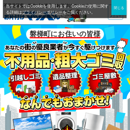
不用品回収・粗大ゴミ処分のお片付けマッハくん
当サイトではCookieを使用します。Cookieの使用に関す
る詳細は
プライバシーポリシー
をご覧ください。
メニュー
磐梯町にお住いの皆様