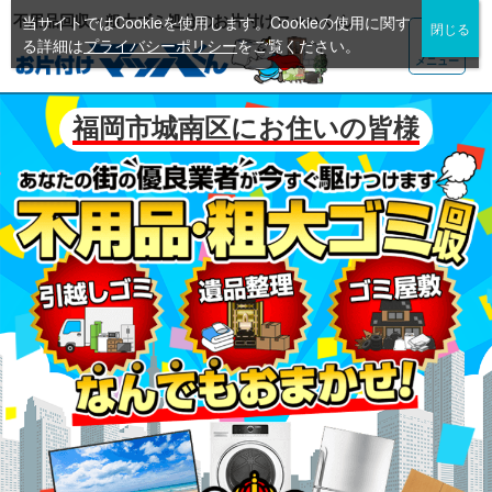
不用品回収・粗大ゴミ処分のお片付けマッハくん
当サイトではCookieを使用します。Cookieの使用に関す
る詳細は
プライバシーポリシー
をご覧ください。
メニュー
福岡市城南区にお住いの皆様