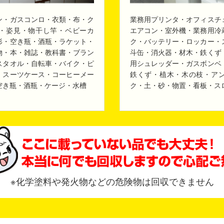
ン・ガスコンロ・衣類・布・ク
業務用プリンタ・オフィスチ
・姿見・物干し竿・ベビーカ
エアコン・室外機・業務用冷
形・空き瓶・酒瓶・ラケット・
ク・バッテリー・ロッカー・
物・本・雑誌・教科書・ブラン
斗缶・消火器・材木・鉄くず
スタオル・自転車・バイク・ピ
用シュレッダー・ガスボンベ
・スーツケース・コーヒーメー
鉄くず・植木・木の枝・ア
空き瓶・酒瓶・ケージ・水槽
ク・土・砂・物置・看板・ス
※化学塗料や発火物などの危険物は回収できません