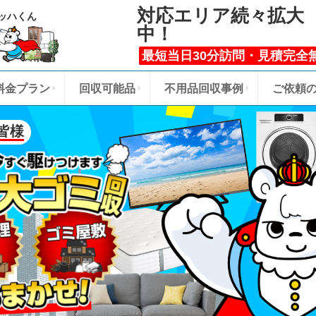
対応エリア続々拡大
ッハくん
中！
最短当日30分訪問・見積完全
料金プラン
回収可能品
不用品回収事例
ご依頼
皆様